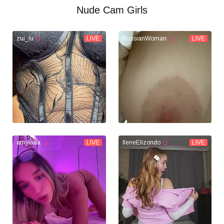
Nude Cam Girls
zui_lu
LIVE
RussianWoman
LIVE
amylaaa
LIVE
IleneElizondo
LIVE