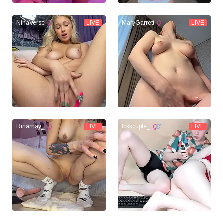
NinaVerse
LIVE
MaryGarrett
LIVE
Rinamay_
LIVE
lckkcuple_
LIVE