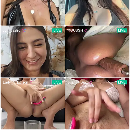
Juh_castro
LIVE
ROUSSH
LIVE
Lady_MiaOlson
LIVE
Juanita-Diaz
LIVE